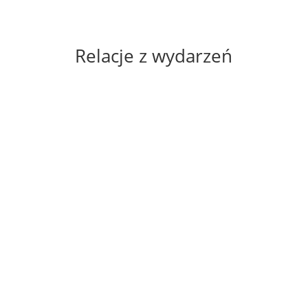
Relacje z wydarzeń
Wakacje z GOK – relacja
20.07.2026
Wokalista GOK wyróżniony!
22.06.2026
Muzyczne Powitanie Lata –
relacja
22.06.2026