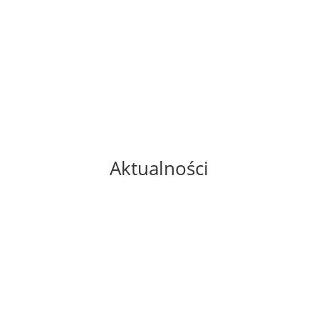
Aktualności
Zapraszamy na Dożynki
Gminne
22.07.2026