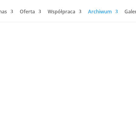
nas
Oferta
Współpraca
Archiwum
Gale
Archiwum 2017