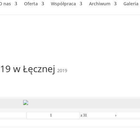
O nas
Oferta
Współpraca
Archiwum
Galeria
19 w Łęcznej
2019
›
z
31