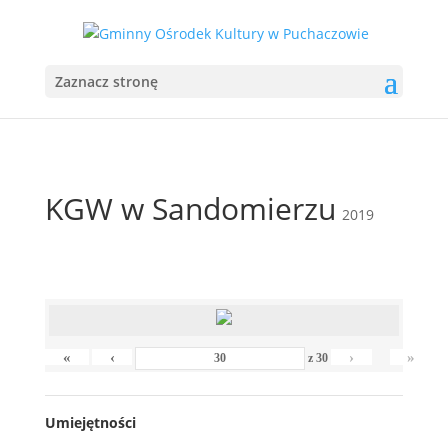
Zaznacz stronę
KGW w Sandomierzu
2019
«
‹
›
»
z
30
Umiejętności