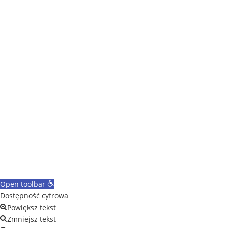
Obserwuj
Obserwuj
Obserwuj
Gloo Agencja Interaktywna
Open toolbar
Dostępność cyfrowa
Powiększ tekst
Zmniejsz tekst